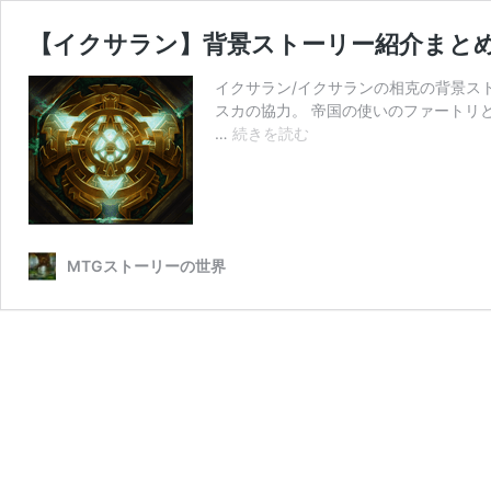
【イクサラン】背景ストーリー紹介まと
イクサラン/イクサランの相克の背景ス
スカの協力。 帝国の使いのファートリ
【イ
…
続きを読む
ク
サ
ラ
ン】
背
MTGストーリーの世界
景
ス
ト
ー
リ
ー
紹
介
ま
と