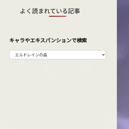
よく読まれている記事
キャラやエキスパンションで検索
キ
ャ
ラ
や
エ
キ
ス
パ
ン
シ
ョ
ン
で
検