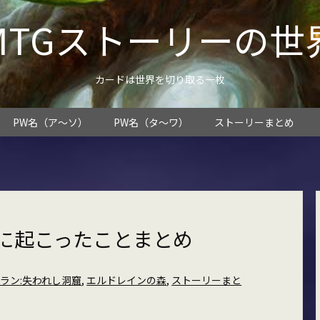
MTGストーリーの世
カードは世界を切り取る一枚
PW名（ア～ソ）
PW名（タ～ワ）
ストーリーまとめ
ーに起こったことまとめ
ラン:失われし洞窟
,
エルドレインの森
,
ストーリーまと