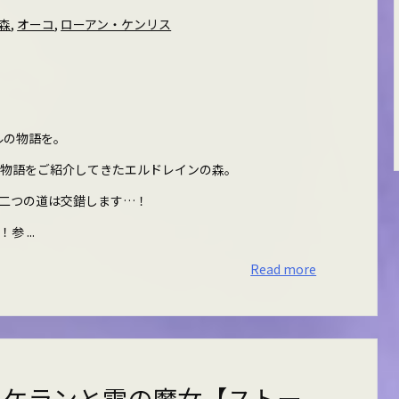
森
,
オーコ
,
ローアン・ケンリス
ルの物語を。
の物語をご紹介してきたエルドレインの森。
二つの道は交錯します…！
 ...
Read more
 ケランと雪の魔女【ストー