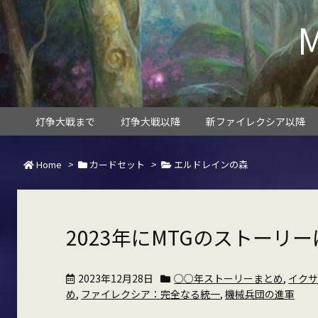
灯争大戦まで
灯争大戦以降
新ファイレクシア以降
Home
>
カードセット
>
エルドレインの森
2023年にMTGのストーリ
2023年12月28日
○○年ストーリーまとめ
,
イクサ
め
,
ファイレクシア：完全なる統一
,
機械兵団の進軍