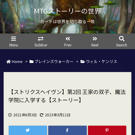
MTGストーリーの世界
カードは世界を切り取る一枚
Menu
Sidebar
Prev
Next
Search
Home
>
プレインズウォーカー
>
ウィル・ケンリス
【ストリクスヘイヴン】第2回 王家の双子、魔法
学院に入学する【ストーリー】
2021年6月3日
2023年3月11日