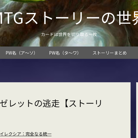
MTGストーリーの世
カードは世界を切り取る一枚
PW名（ア～ソ）
PW名（タ～ワ）
ストーリーまとめ
テゼレットの逃走【ストーリ
イレクシア：完全なる統一