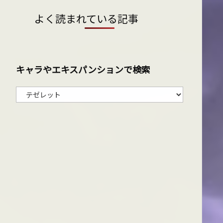
よく読まれている記事
キャラやエキスパンションで検索
キ
ャ
ラ
や
エ
キ
ス
パ
ン
シ
ョ
ン
で
検