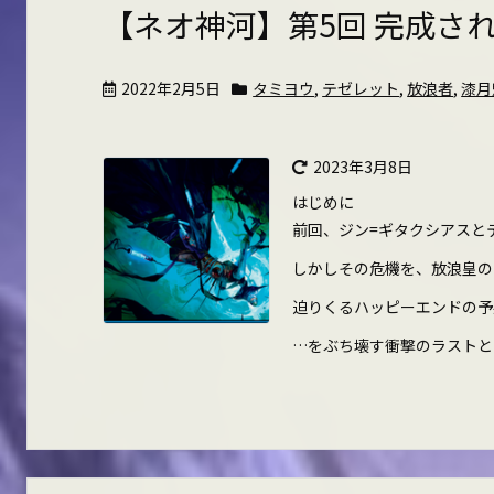
【ネオ神河】第5回 完成さ
2022年2月5日
タミヨウ
,
テゼレット
,
放浪者
,
漆月
2023年3月8日
はじめに
前回、ジン=ギタクシアスと
しかしその危機を、放浪皇の
迫りくるハッピーエンドの予
…をぶち壊す衝撃のラストと