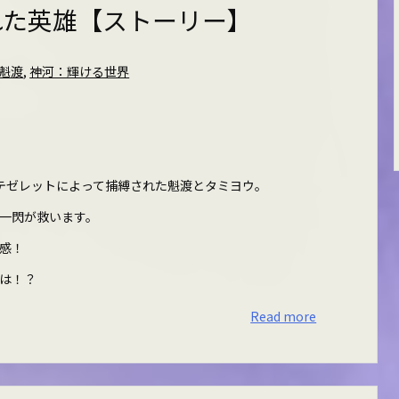
れた英雄【ストーリー】
魁渡
,
神河：輝ける世界
テゼレットによって捕縛された魁渡とタミヨウ。
一閃が救います。
感！
は！？
Read more