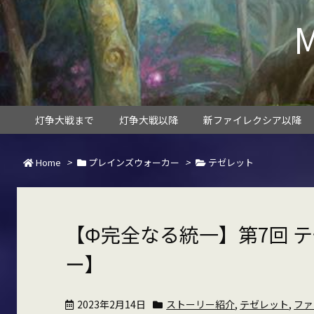
灯争大戦まで
灯争大戦以降
新ファイレクシア以降
Home
>
プレインズウォーカー
>
テゼレット
【Φ完全なる統一】第7回 
ー】
2023年2月14日
ストーリー紹介
,
テゼレット
,
ファ