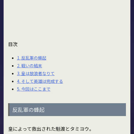
目次
1.
反乱軍の蜂起
2.
戦いの結末
3.
皇は放浪者なりて
4.
そして英雄は完成する
5.
今回はここまで
反乱軍の蜂起
皇によって救出された魁渡とタミヨウ。