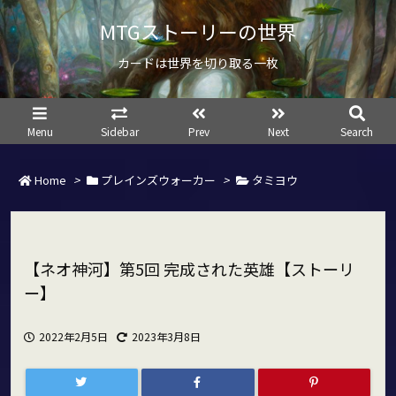
MTGストーリーの世界
カードは世界を切り取る一枚
Menu
Sidebar
Prev
Next
Search
Home
>
プレインズウォーカー
>
タミヨウ
【ネオ神河】第5回 完成された英雄【ストーリ
ー】
2022年2月5日
2023年3月8日