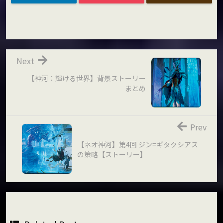
Next
【神河：輝ける世界】背景ストーリー
まとめ
Prev
【ネオ神河】第4回 ジン=ギタクシアス
の策略【ストーリー】