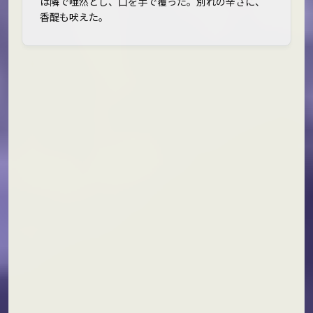
は隣で唖然とし、口を手で覆った。別れの辛さに、
香醍も吠えた。