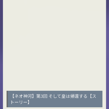
【ネオ神河】第3回 そして皇は帰還する【ス
トーリー】