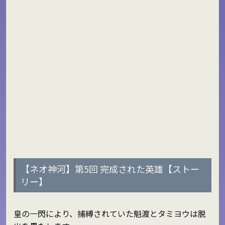
【ネオ神河】第5回 完成された英雄【ストー
リー】
皇の一閃により、捕縛されていた魁渡とタミヨウは脱