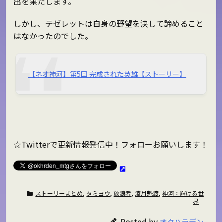
出を果たします。
しかし、テゼレットは自身の野望を決して諦めること
はなかったのでした。
【ネオ神河】第5回 完成された英雄【ストーリー】
☆Twitterで更新情報発信中！フォローお願いします！
ストーリーまとめ
,
タミヨウ
,
放浪者
,
漆月魁渡
,
神河：輝ける世
界
Posted by
オクハラデン