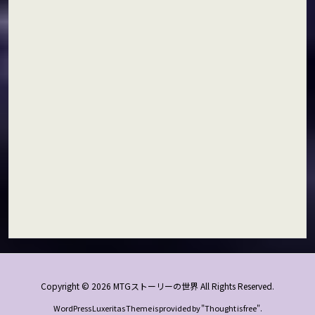
Copyright ©
2026
MTGストーリーの世界
All Rights Reserved.
WordPress Luxeritas Theme is provided by "
Thought is free
".