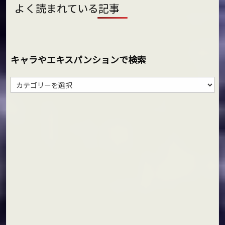
よく読まれている記事
キャラやエキスパンションで検索
キ
ャ
ラ
や
エ
キ
ス
パ
ン
シ
ョ
ン
で
検
索