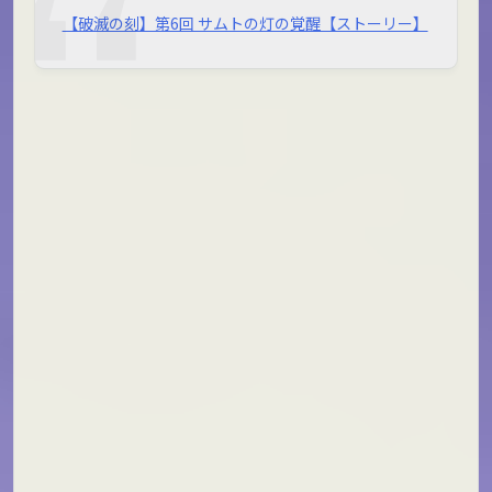
【破滅の刻】第6回 サムトの灯の覚醒【ストーリー】