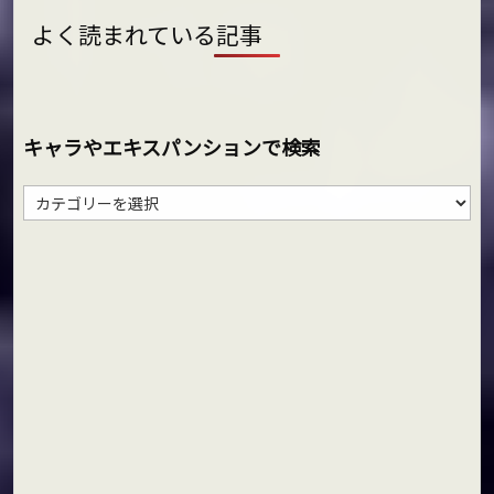
よく読まれている記事
キャラやエキスパンションで検索
キ
ャ
ラ
や
エ
キ
ス
パ
ン
シ
ョ
ン
で
検