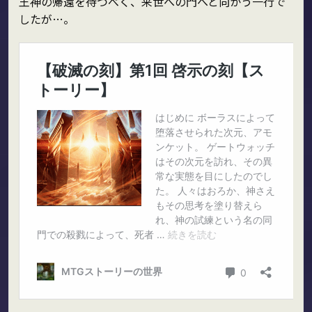
王神の帰還を待つべく、来世への門へと向かう一行で
したが…。