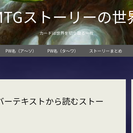
MTGストーリーの世
カードは世界を切り取る一枚
PW名（ア～ソ）
PW名（タ～ワ）
ストーリーまとめ
ーバーテキストから読むストー