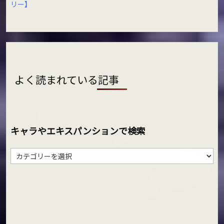
リー】
よく読まれている記事
キャラやエキスパンションで検索
キ
ャ
ラ
や
エ
キ
ス
パ