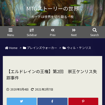
MTGストーリーの世界
カードは世界を切り取る一枚
Menu
Sidebar
Prev
Next
Search
Home
>
プレインズウォーカー
>
ウィル・ケンリス
【エルドレインの王権】第2回 崇王ケンリス失
踪事件
2020年3月4日
2021年2月7日