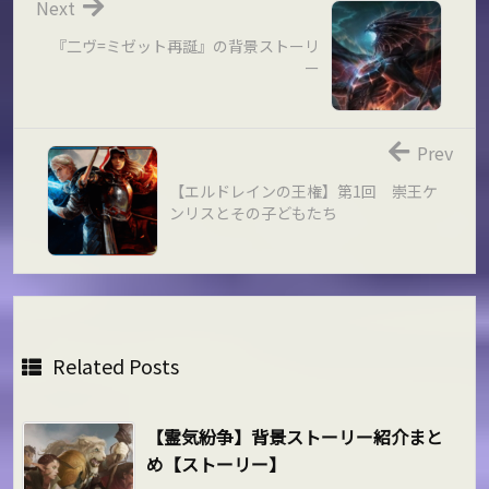
Next
『二ヴ=ミゼット再誕』の背景ストーリ
ー
Prev
【エルドレインの王権】第1回 崇王ケ
ンリスとその子どもたち
Related Posts
【霊気紛争】背景ストーリー紹介まと
め【ストーリー】