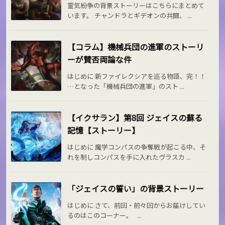
霊気紛争の背景ストーリーはこちらにまとめて
います。 チャンドラとギデオンの共闘、 ...
【コラム】機械兵団の進軍のストーリ
ーが賛否両論な件
はじめに 新ファイレクシアを巡る物語、完！！
…となった「機械兵団の進軍」のスト ...
【イクサラン】第8回 ジェイスの蘇る
記憶【ストーリー】
はじめに 魔学コンパスの争奪戦が起こる中、そ
れを制しコンパスを手に入れたヴラスカ ...
「ジェイスの誓い」の背景ストーリー
はじめに さて、前回・前々回からお届けしてい
るのはこのコーナー。 ...