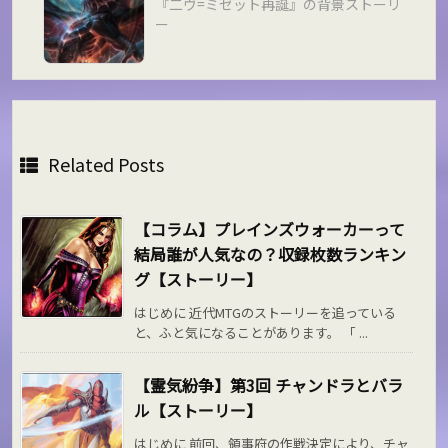
『二ヴ=ミゼット再誕』の背景ストーリ
ー
Related Posts
【コラム】プレインズウォーカーって
結局誰が人気なの？収録枚数ランキン
グ【ストーリー】
はじめに 近代MTGのストーリーを追っている
と、ふと気になることがあります。 「 ...
【霊気紛争】第3回 チャンドラとバラ
ル【ストーリー】
はじめに 前回、領事府の作戦決定により、チャ