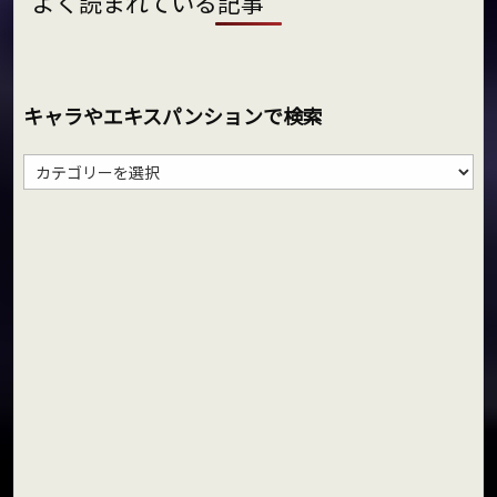
よく読まれている記事
キャラやエキスパンションで検索
キ
ャ
ラ
や
エ
キ
ス
パ
ン
シ
ョ
ン
で
検
索