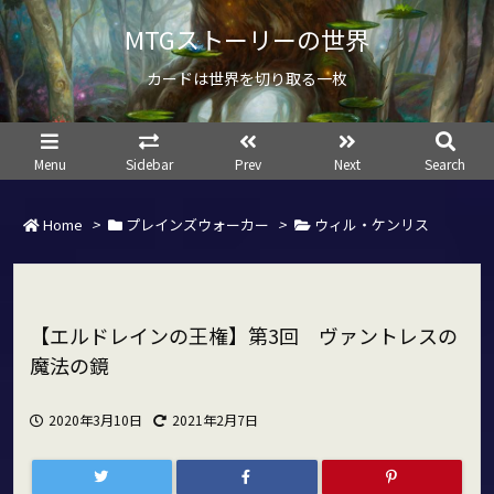
MTGストーリーの世界
カードは世界を切り取る一枚
Menu
Sidebar
Prev
Next
Search
Home
>
プレインズウォーカー
>
ウィル・ケンリス
【エルドレインの王権】第3回 ヴァントレスの
魔法の鏡
2020年3月10日
2021年2月7日