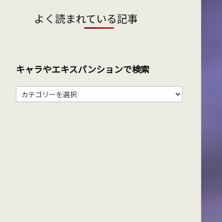
よく読まれている記事
キャラやエキスパンションで検索
キ
ャ
ラ
や
エ
キ
ス
パ
ン
シ
ョ
ン
で
検