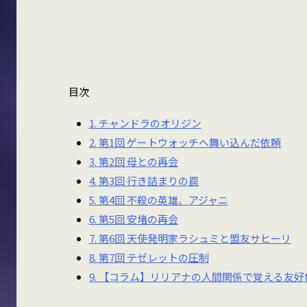
目次
1.
チャンドラのオリジン
2.
第1回 ゲートウォッチへ舞い込んだ依頼
3.
第2回 母との再会
4.
第3回 行き詰まりの罠
5.
第4回 不殺の英雄、アジャニ
6.
第5回 安堵の再会
7.
第6回 天使発明家ラシュミと盟友サヒーリ
8.
第7回 テゼレットの圧制
9.
【コラム】リリアナの人間関係で覚える友好