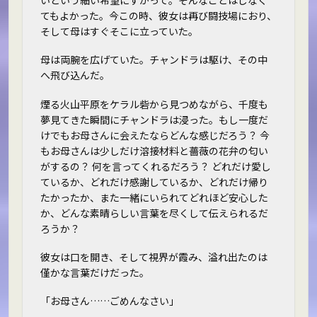
いという細い希望にすがって。そんなことはしなく
てもよかった。今この時、彼女は再び闘技場におり、
そして母はすぐそこに立っていた。
母は両腕を広げていた。チャンドラは駆け、その中
へ飛び込んだ。
煙る火山平原をケラル砦から見つめながら、千度も
夢見てきた瞬間にチャンドラは浸った。もし一度だ
けでもお母さんに会えたなら――どんな感じだろう？ 今
もお母さんは少しだけ溶接材料と薔薇の花弁の匂い
がするの？ 何を言ってくれるだろう？ どれだけ愛し
ているか、どれだけ感謝しているか、どれだけ帰り
たかったか、また一緒にいられてどれほど安心した
か、どんな素晴らしい言葉を尽くして伝えられるだ
ろうか？
彼女は口を開き、そして視界が霞み、溢れ出たのは
僅かな言葉だけだった。
「お母さん……ごめんなさい」