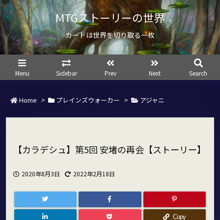
MTGストーリーの世界
カードは世界を切り取る一枚
Menu
Sidebar
Prev
Next
Search
Home
>
プレインズウォーカー
>
アジャニ
【カラデシュ】第5回 安堵の再会【ストーリー】
2020年8月3日
2022年2月18日
Copy