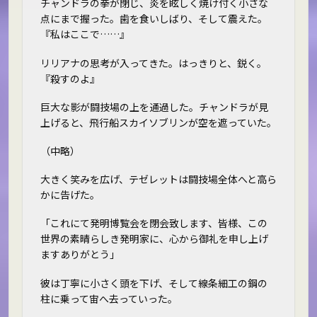
チャンドラの拳が閉じ、炎を眩しく焼け付く小さな
点にまで握った。歯を食いしばり、そして震えた。
『私はここで……』
リリアナの思考が入ってきた。はっきりと、鋭く。
『殺すのよ』
巨大な影が闘技場の上を通過した。チャンドラが見
上げると、飛行船スカイソブリンが空を遮っていた。
（中略）
大きく笑みを広げ、テゼレットは闘技場全体へと高ら
かに告げた。
「これにて発明博覧会を閉会致します、皆様、この
世界の素晴らしき発明家に、心から御礼を申し上げ
ます――ありがとう」
彼は丁寧に小さく頭を下げ、そして線条細工の鋼の
柱に乗って宙へ去っていった。