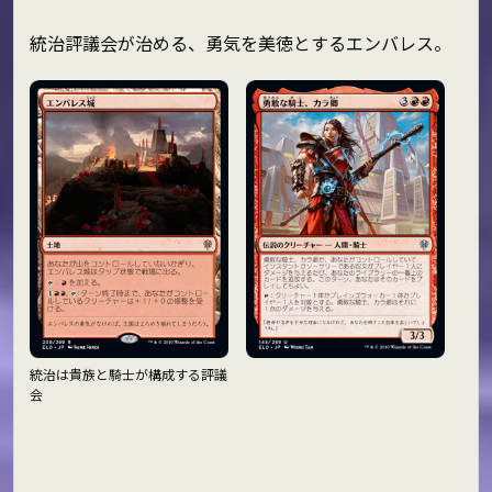
統治評議会が治める、勇気を美徳とするエンバレス。
統治は貴族と騎士が構成する評議
会