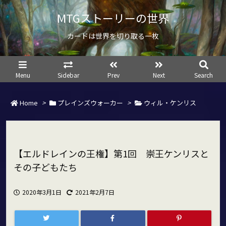
MTGストーリーの世界
カードは世界を切り取る一枚
Menu
Sidebar
Prev
Next
Search
Home
>
プレインズウォーカー
>
ウィル・ケンリス
【エルドレインの王権】第1回 崇王ケンリスと
その子どもたち
2020年3月1日
2021年2月7日