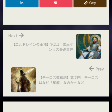
Copy
Next
【エルドレインの王権】第2回 崇王ケ
ンリス失踪事件
Prev
【テーロス還魂記】第７回 テーロス
はなぜ「星座」なのか…など