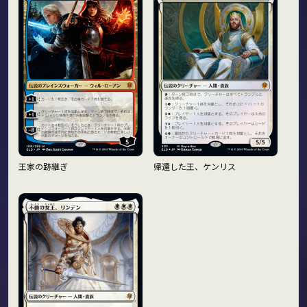
王家の跡継ぎ
帰還した王、ケンリス