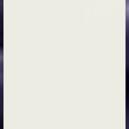
や
エ
キ
ス
パ
ン
シ
ョ
ン
で
検
索