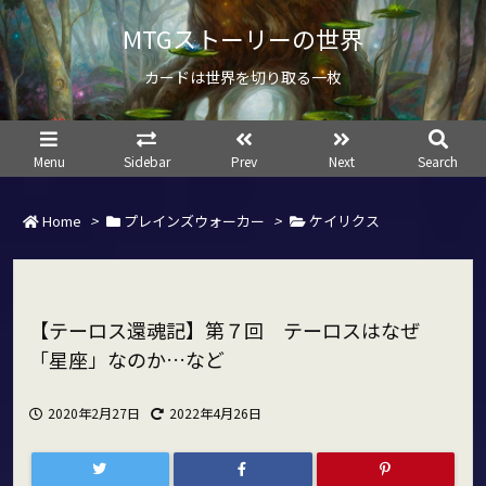
MTGストーリーの世界
カードは世界を切り取る一枚
Menu
Sidebar
Prev
Next
Search
Home
>
プレインズウォーカー
>
ケイリクス
【テーロス還魂記】第７回 テーロスはなぜ
「星座」なのか…など
2020年2月27日
2022年4月26日