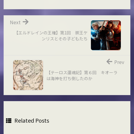
Next
【エルドレインの王権】第1回 崇王ケ
ンリスとその子どもたち
Prev
【テーロス還魂記】第６回 キオーラ
は海神を打ち倒したのか
Related Posts