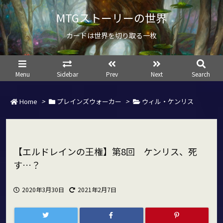
MTGストーリーの世界
カードは世界を切り取る一枚
Menu
Sidebar
Prev
Next
Search
Home
>
プレインズウォーカー
>
ウィル・ケンリス
【エルドレインの王権】第8回 ケンリス、死
す…？
2020年3月30日
2021年2月7日