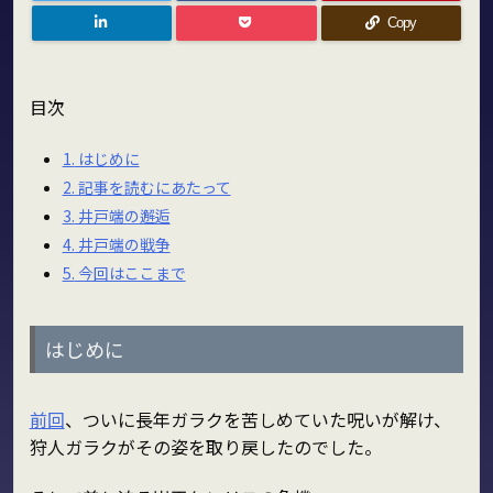
Copy
目次
1.
はじめに
2.
記事を読むにあたって
3.
井戸端の邂逅
4.
井戸端の戦争
5.
今回はここまで
はじめに
前回
、ついに長年ガラクを苦しめていた呪いが解け、
狩人ガラクがその姿を取り戻したのでした。