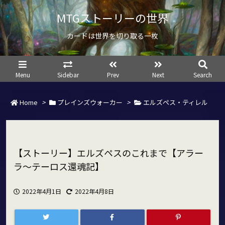
MTGストーリーの世界
カードは世界を切り取る一枚
Menu
Sidebar
Prev
Next
Search
Home
>
プレインズウォーカー
>
エルズペス・ティレル
【ストーリー】エルズペスのこれまで【アラー
ラ～テーロス還魂記】
2022年4月1日
2022年4月8日