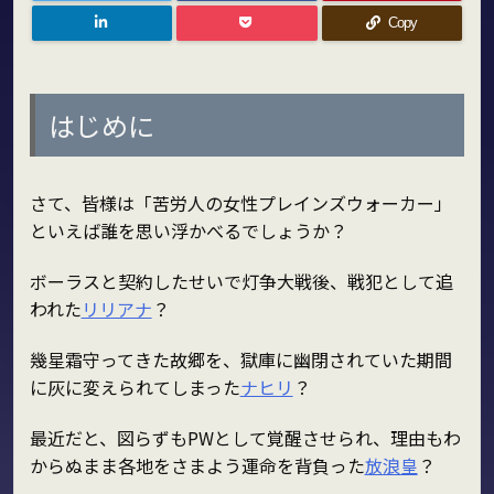
Copy
はじめに
さて、皆様は「苦労人の女性プレインズウォーカー」
といえば誰を思い浮かべるでしょうか？
ボーラスと契約したせいで灯争大戦後、戦犯として追
われた
リリアナ
？
幾星霜守ってきた故郷を、獄庫に幽閉されていた期間
に灰に変えられてしまった
ナヒリ
？
最近だと、図らずもPWとして覚醒させられ、理由もわ
からぬまま各地をさまよう運命を背負った
放浪皇
？