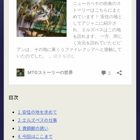
目次
1.
安住の地を求めて
2.
エルズペスの仕事
3.
貴顕廊の誘い
4.
今回はここまで