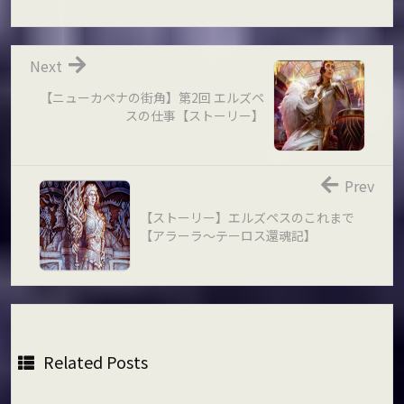
Next
【ニューカペナの街角】第2回 エルズペ
スの仕事【ストーリー】
Prev
【ストーリー】エルズペスのこれまで
【アラーラ～テーロス還魂記】
Related Posts