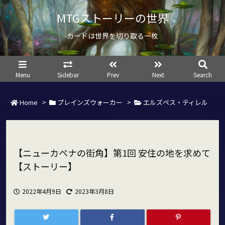
MTGストーリーの世界
カードは世界を切り取る一枚
Menu
Sidebar
Prev
Next
Search
Home
>
プレインズウォーカー
>
エルズペス・ティレル
【ニューカペナの街角】第1回 安住の地を求めて
【ストーリー】
2022年4月9日
2023年3月8日