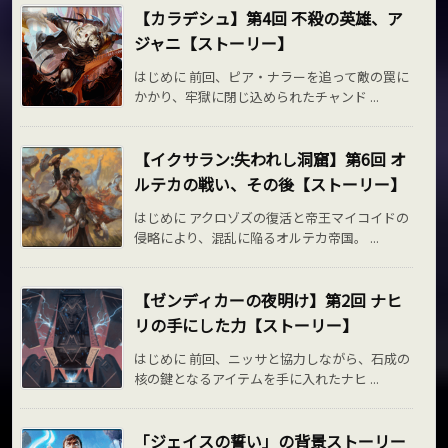
【カラデシュ】第4回 不殺の英雄、ア
ジャニ【ストーリー】
はじめに 前回、ピア・ナラーを追って敵の罠に
かかり、牢獄に閉じ込められたチャンド ...
【イクサラン:失われし洞窟】第6回 オ
ルテカの戦い、その後【ストーリー】
はじめに アクロゾズの復活と帝王マイコイドの
侵略により、混乱に陥るオルテカ帝国。 ...
【ゼンディカーの夜明け】第2回 ナヒ
リの手にした力【ストーリー】
はじめに 前回、ニッサと協力しながら、石成の
核の鍵となるアイテムを手に入れたナヒ ...
「ジェイスの誓い」の背景ストーリー