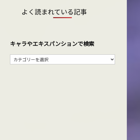
よく読まれている記事
キャラやエキスパンションで検索
キ
ャ
ラ
や
エ
キ
ス
パ
ン
シ
ョ
ン
で
検