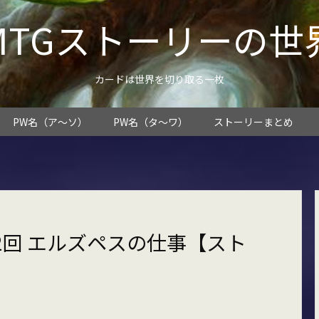
MTGストーリーの世
カードは世界を切り取る一枚
PW名（ア～ソ）
PW名（タ～ワ）
ストーリーまとめ
回 エルズペスの仕事【スト