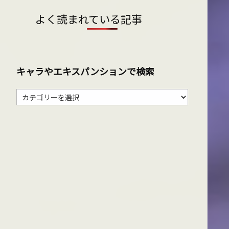
よく読まれている記事
キャラやエキスパンションで検索
キ
ャ
ラ
や
エ
キ
ス
パ
ン
シ
ョ
ン
で
検