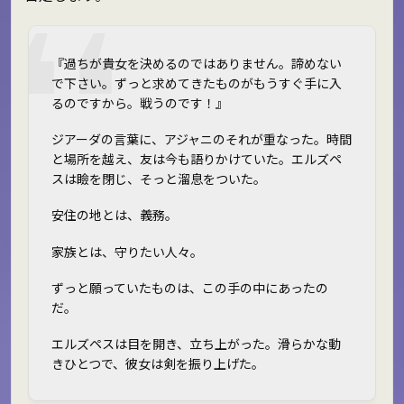
『過ちが貴女を決めるのではありません。諦めない
で下さい。ずっと求めてきたものがもうすぐ手に入
るのですから。戦うのです！』
ジアーダの言葉に、アジャニのそれが重なった。時間
と場所を越え、友は今も語りかけていた。エルズペ
スは瞼を閉じ、そっと溜息をついた。
安住の地とは、義務。
家族とは、守りたい人々。
ずっと願っていたものは、この手の中にあったの
だ。
エルズペスは目を開き、立ち上がった。滑らかな動
きひとつで、彼女は剣を振り上げた。