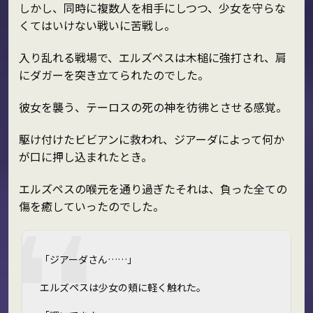
しかし、同時に複数人を相手にしつつ、少女を守らな
くてはいけない戦いに苦戦し。
入り乱れる戦場で、エルズペスは木槌に強打され、肩
にダガーを突き立てられたのでした。
彼女を襲う、テーロスの死の神を彷彿とさせる感覚。
駆け付けたビビアンに救われ、ジアーダによって何か
が口に押し込まれたとき。
エルズペスの喉元を通り過ぎたそれは、負った全ての
傷を癒していったのでした。
「ジアーダさん……」
エルズペスは少女の頬に軽く触れた。