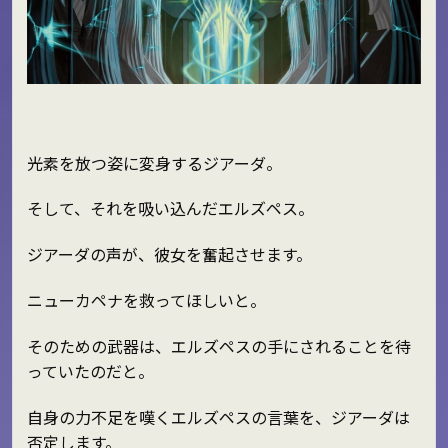
光素を放つ姿に変身するジアーダ。
そして、それを吸い込んだエルズペス。
ジアーダの声が、彼女を奮起させます。
ニューカペナを救ってほしいと。
そのための武器は、エルズペスの手にされることを待
っていたのだと。
自身の力不足を嘆くエルズペスの言葉を、ジアーダは
否定します。