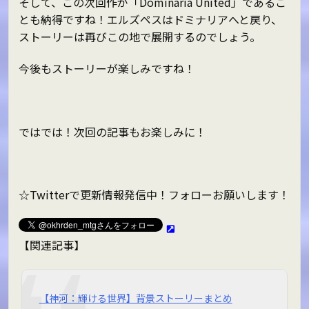
そして、この次回作が「Dominaria United」であるこ
とも納得ですね！エルズペスはドミナリアへと戻り、
ストーリーは再びこの地で展開するのでしょう。
今後もストーリーが楽しみですね！
ではでは！次回の記事もお楽しみに！
☆Twitterで更新情報発信中！フォローお願いします！
【関連記事】
【神河：輝ける世界】背景ストーリーまとめ