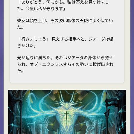
「ありがとう、何もかも。私は答えを見つけまし
た。今度は私が守ります」
彼女は顔を上げ、その姿は彫像の天使によく似てい
た。
「行きましょう」 見えざる相手へと、ジアーダは囁
きかけた。
光が辺りに満ちた。それはジアーダの身体から発せ
られ、オブ・ニクシリスすらその勢いに投げ出され
た。