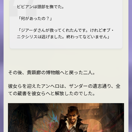
ビビアンは頭部を撫でた。
「何があったの？」
「ジアーダさんが救ってくれたんです。けれどオブ・
ニクシリスは逃げました。終わってなどいません」
その後、貴顕廊の博物館へと戻った二人。
彼女らを迎えたアンヘロは、ザンダーの遺志通り、全
ての蔵書を彼女らへと解放したのでした。