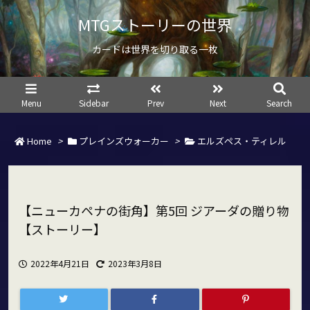
MTGストーリーの世界
カードは世界を切り取る一枚
Menu
Sidebar
Prev
Next
Search
Home
>
プレインズウォーカー
>
エルズペス・ティレル
【ニューカペナの街角】第5回 ジアーダの贈り物
【ストーリー】
2022年4月21日
2023年3月8日