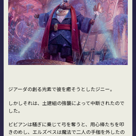
ジアーダの創る光素で彼を癒そうとしたジニー。
しかしそれは、土建組の強襲によって中断されたので
した。
ビビアンは騒ぎに乗じて弓を奪うと、用心棒たちを叩
きのめし、エルズペスは魔法で二人の手枷を外したの