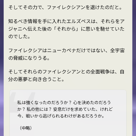
そしてその力で、ファイレクシアンを退けたのだと。
知るべき情報を手に入れたエルズペスは、それらをア
ジャニへ伝えた後の「それから」に思いを馳せていた
のでした。
ファイレクシアはニューカペナだけではない、全宇宙
の脅威になりうる。
そしてそれらのファイレクシアンとの全面戦争は、自
分の悪夢と向き合うこと。
私は強くなったのだろうか？ 心を決めたのだろう
か？ 私の他には？ 安息だけを求めていた、けれど
今、戦いから逃げられるわけがあるだろうか。
（中略）