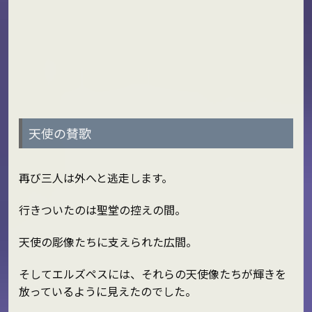
天使の賛歌
再び三人は外へと逃走します。
行きついたのは聖堂の控えの間。
天使の彫像たちに支えられた広間。
そしてエルズペスには、それらの天使像たちが輝きを
放っているように見えたのでした。