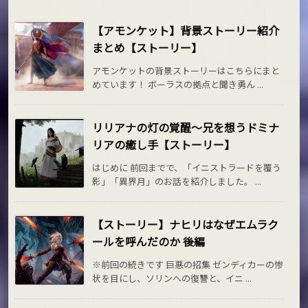
【アモンケット】背景ストーリー紹介
まとめ【ストーリー】
アモンケットの背景ストーリーはこちらにまと
めています！ ボーラスの拠点と聞き勇ん ...
リリアナの灯の覚醒～兄を想うドミナ
リアの癒し手【ストーリー】
はじめに 前回までで、「イニストラードを覆う
影」「異界月」のお話を紹介しました。 ...
【ストーリー】ナヒリはなぜエムラク
ールを呼んだのか 後編
※前回の続きです 巨悪の招集 ゼンディカーの惨
状を目にし、ソリンへの復讐と、イニ ...