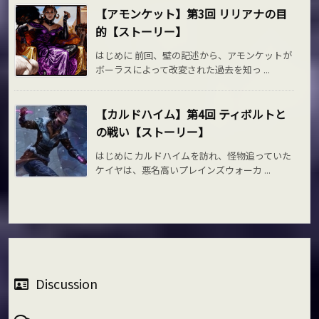
【アモンケット】第3回 リリアナの目
的【ストーリー】
はじめに 前回、壁の記述から、アモンケットが
ボーラスによって改変された過去を知っ ...
【カルドハイム】第4回 ティボルトと
の戦い【ストーリー】
はじめに カルドハイムを訪れ、怪物追っていた
ケイヤは、悪名高いプレインズウォーカ ...
Discussion