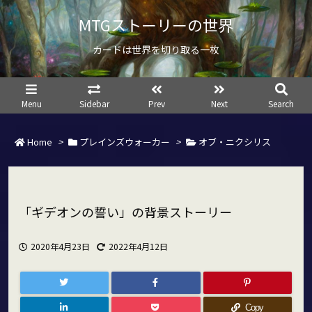
MTGストーリーの世界
カードは世界を切り取る一枚
Menu
Sidebar
Prev
Next
Search
Home
>
プレインズウォーカー
>
オブ・ニクシリス
「ギデオンの誓い」の背景ストーリー
2020年4月23日
2022年4月12日
Copy