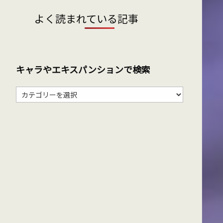
よく読まれている記事
キャラやエキスパンションで検索
キ
ャ
ラ
や
エ
キ
ス
パ
ン
シ
ョ
ン
で
検