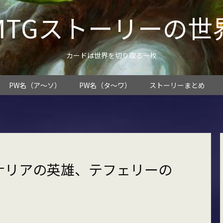
MTGストーリーの世
カードは世界を切り取る一枚
PW名（ア～ソ）
PW名（タ～ワ）
ストーリーまとめ
ナリアの英雄、テフェリーの