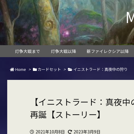
灯争大戦まで
灯争大戦以降
新ファイレクシア以降
Home
>
カードセット
>
イニストラード：真夜中の狩り
【イニストラード：真夜中の
再誕【ストーリー】
2021年10月8日
2023年3月9日