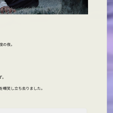
度の夜。
ず。
を嘲笑し立ち去りました。