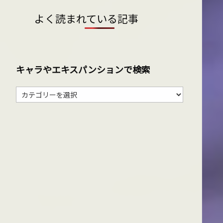
よく読まれている記事
キャラやエキスパンションで検索
キ
ャ
ラ
や
エ
キ
ス
パ
ン
シ
ョ
ン
で
検