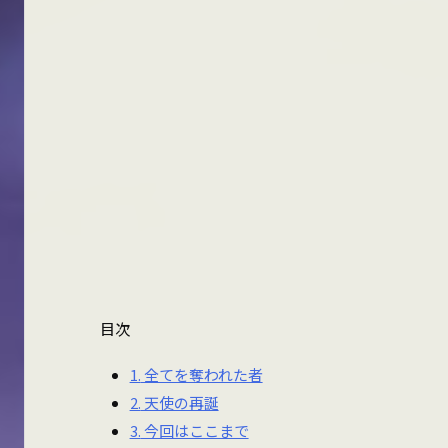
目次
1.
全てを奪われた者
2.
天使の再誕
3.
今回はここまで