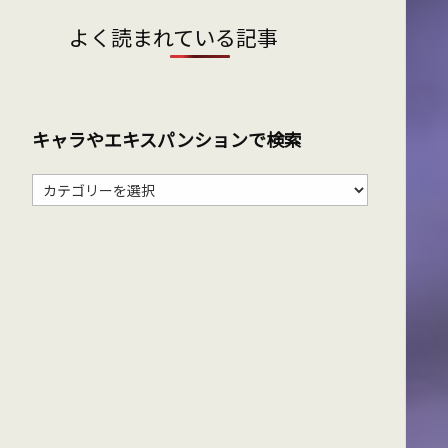
よく読まれている記事
キャラやエキスパンションで検索
キ
ャ
ラ
や
エ
キ
ス
パ
ン
シ
ョ
ン
で
検