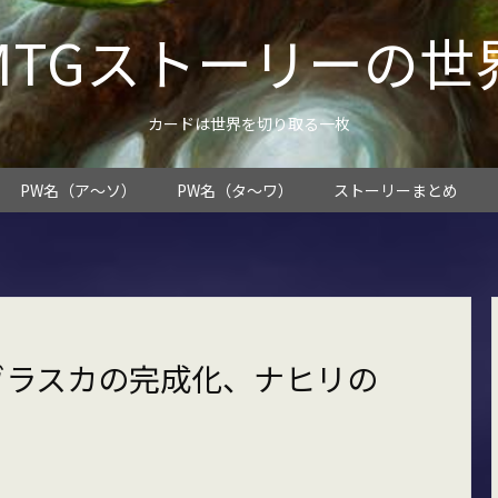
MTGストーリーの世
カードは世界を切り取る一枚
PW名（ア～ソ）
PW名（タ～ワ）
ストーリーまとめ
ヴラスカの完成化、ナヒリの