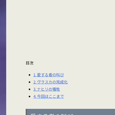
目次
1.
愛する者の叫び
2.
ヴラスカの完成化
3.
ナヒリの犠牲
4.
今回はここまで