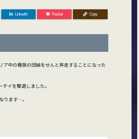
LinkedIn
Pocket
Copy
リア中の種族の団結をせんと奔走することになった
ーテイを撃退しました。
なります…。