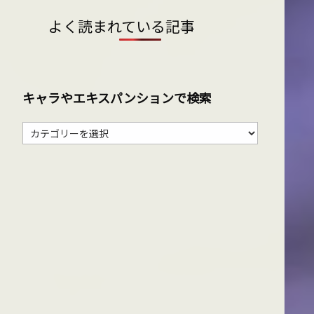
よく読まれている記事
キャラやエキスパンションで検索
キ
ャ
ラ
や
エ
キ
ス
パ
ン
シ
ョ
ン
で
検