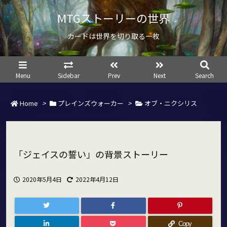
MTGストーリーの世界
カードは世界を切り取る一枚
Menu
Sidebar
Prev
Next
Search
Home
>
プレインズウォーカー
>
オブ・ニクシリス
「ジェイスの誓い」の背景ストーリー
2020年5月4日
2022年4月12日
Copy