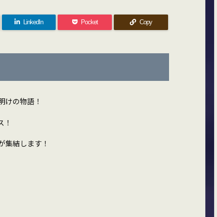
LinkedIn
Pocket
Copy
明けの物語！
ス！
が集結します！