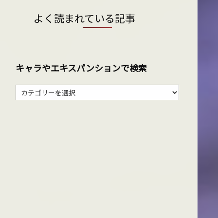
よく読まれている記事
キャラやエキスパンションで検索
キ
ャ
ラ
や
エ
キ
ス
パ
ン
シ
ョ
ン
で
検