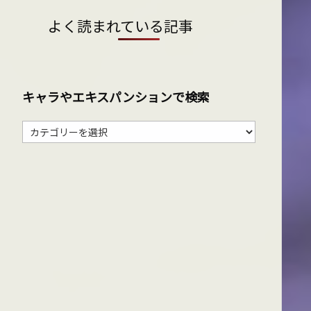
よく読まれている記事
キャラやエキスパンションで検索
キ
ャ
ラ
や
エ
キ
ス
パ
ン
シ
ョ
ン
で
検