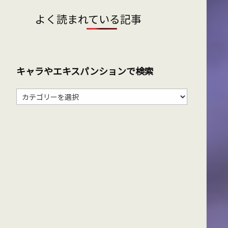
よく読まれている記事
キャラやエキスパンションで検索
キ
ャ
ラ
や
エ
キ
ス
パ
ン
シ
ョ
ン
で
検