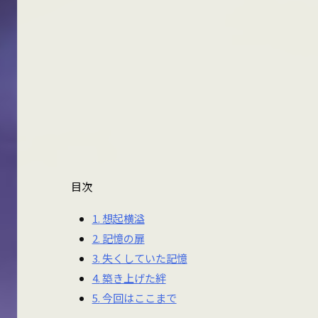
目次
1.
想起横溢
2.
記憶の扉
3.
失くしていた記憶
4.
築き上げた絆
5.
今回はここまで